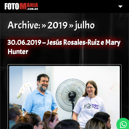
HOME
Archive: » 2019 » julho
FOI FOTOGRAFADO?
GALERIA DE FOTOS
30.06.2019 – Jesús Rosales-Ruiz e Mary
Hunter
O QUE FAZEMOS?
SOBRE MIM
CONTATO
DAMELHORQUALIDADE