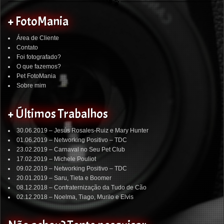
+ FotoMania
Área de Cliente
Contato
Foi fotografado?
O que fazemos?
Pet FotoMania
Sobre mim
+ Últimos Trabalhos
30.06.2019 – Jesús Rosales-Ruiz e Mary Hunter
01.06.2019 – Networking Positivo – TDC
23.02.2019 – Carnaval no Seu Pet Club
17.02.2019 – Michele Pouliot
09.02.2019 – Networking Positivo – TDC
20.01.2019 – Saru, Tieta e Boomer
08.12.2018 – Confraternização da Tudo de Cão
02.12.2018 – Noelma, Tiago, Murilo e Elvis