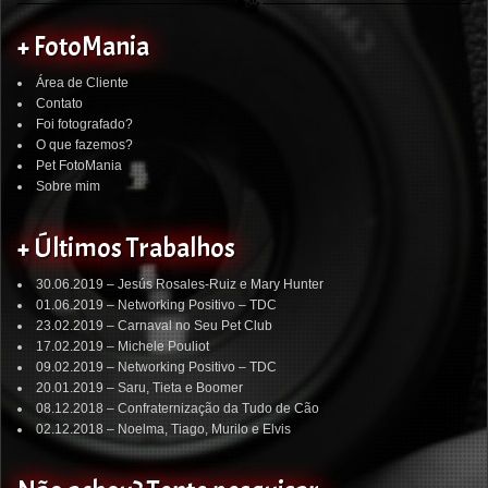
+ FotoMania
Área de Cliente
Contato
Foi fotografado?
O que fazemos?
Pet FotoMania
Sobre mim
+ Últimos Trabalhos
30.06.2019 – Jesús Rosales-Ruiz e Mary Hunter
01.06.2019 – Networking Positivo – TDC
23.02.2019 – Carnaval no Seu Pet Club
17.02.2019 – Michele Pouliot
09.02.2019 – Networking Positivo – TDC
20.01.2019 – Saru, Tieta e Boomer
08.12.2018 – Confraternização da Tudo de Cão
02.12.2018 – Noelma, Tiago, Murilo e Elvis