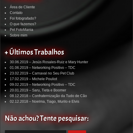
Área de Cliente
Contato
Foi fotografado?
O que fazemos?
Pet FotoMania
Sobre mim
+ Últimos Trabalhos
30.06.2019 – Jesús Rosales-Ruiz e Mary Hunter
01.06.2019 – Networking Positivo – TDC
23.02.2019 – Carnaval no Seu Pet Club
17.02.2019 – Michele Pouliot
09.02.2019 – Networking Positivo – TDC
20.01.2019 – Saru, Tieta e Boomer
08.12.2018 – Confraternização da Tudo de Cão
02.12.2018 – Noelma, Tiago, Murilo e Elvis
Não achou? Tente pesquisar: