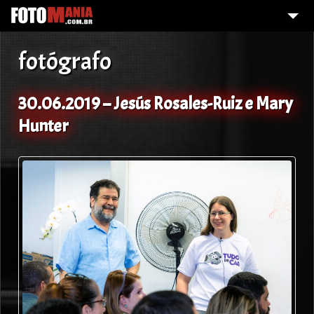
HOME
fotógrafo
FOI FOTOGRAFADO?
GALERIA DE FOTOS
30.06.2019 – Jesús Rosales-Ruiz e Mary
Hunter
O QUE FAZEMOS?
SOBRE MIM
CONTATO
DAMELHORQUALIDADE