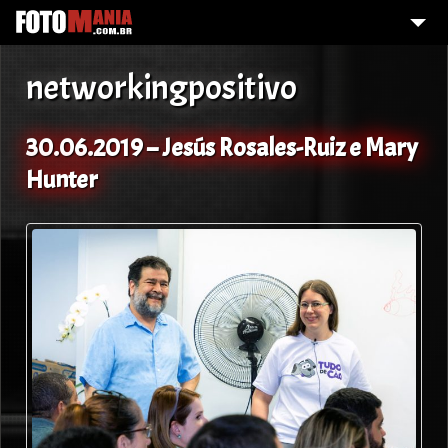
HOME
networkingpositivo
FOI FOTOGRAFADO?
GALERIA DE FOTOS
30.06.2019 – Jesús Rosales-Ruiz e Mary
Hunter
O QUE FAZEMOS?
SOBRE MIM
CONTATO
DAMELHORQUALIDADE