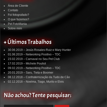
Área de Cliente
Contato
Foi fotografado?
O que fazemos?
Pet FotoMania
Sobre mim
+ Últimos Trabalhos
30.06.2019 – Jesús Rosales-Ruiz e Mary Hunter
01.06.2019 – Networking Positivo – TDC
23.02.2019 – Carnaval no Seu Pet Club
17.02.2019 – Michele Pouliot
09.02.2019 – Networking Positivo – TDC
20.01.2019 – Saru, Tieta e Boomer
08.12.2018 – Confraternização da Tudo de Cão
02.12.2018 – Noelma, Tiago, Murilo e Elvis
Não achou? Tente pesquisar: