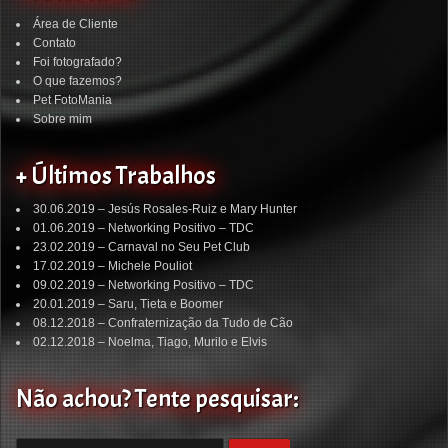
Área de Cliente
Contato
Foi fotografado?
O que fazemos?
Pet FotoMania
Sobre mim
+ Últimos Trabalhos
30.06.2019 – Jesús Rosales-Ruiz e Mary Hunter
01.06.2019 – Networking Positivo – TDC
23.02.2019 – Carnaval no Seu Pet Club
17.02.2019 – Michele Pouliot
09.02.2019 – Networking Positivo – TDC
20.01.2019 – Saru, Tieta e Boomer
08.12.2018 – Confraternização da Tudo de Cão
02.12.2018 – Noelma, Tiago, Murilo e Elvis
Não achou? Tente pesquisar: