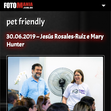
HOME
pet friendly
FOI FOTOGRAFADO?
GALERIA DE FOTOS
30.06.2019 – Jesús Rosales-Ruiz e Mary
Hunter
O QUE FAZEMOS?
SOBRE MIM
CONTATO
DAMELHORQUALIDADE